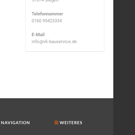
57074 Siegen
Telefonnummer
0160 95423334
E-Mail
info@vk-bauservice.de
NAVIGATION
WEITERES